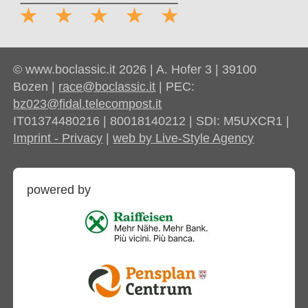
© www.boclassic.it 2026 | A. Hofer 3 | 39100
Bozen |
race@boclassic.it
| PEC:
bz023@fidal.telecompost.it
IT01374480216 | 80018140212 | SDI: M5UXCR1 |
Imprint - Privacy
|
web by Live-Style Agency
powered by