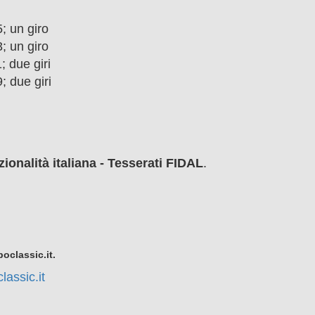
5; un giro
3; un giro
; due giri
; due giri
zionalità italiana - Tesserati
FIDAL
.
boclassic.it.
assic.it