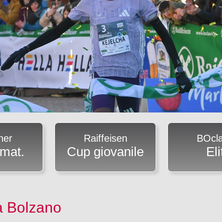
ner
Raiffeisen
BOcla
mat.
Cup giovanile
Eli
a Bolzano