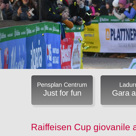
Pensplan Centrum
Ladur
Just for fun
Gara a
Raiffeisen Cup giovanile 