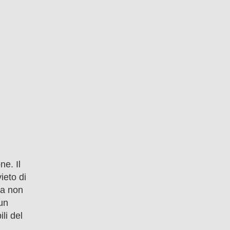
ne. Il
ieto di
La non
 un
li del