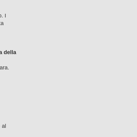
. I
ta
a della
ara.
 al