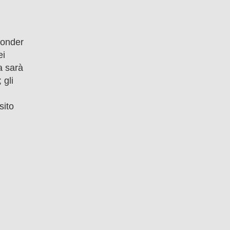
ponder
ei
a sarà
 gli
sito