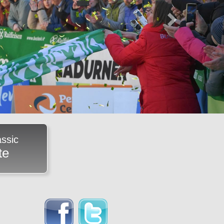
ssic
te