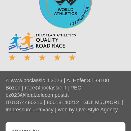
© www.boclassic.it 2026 | A. Hofer 3 | 39100
Bozen |
race@boclassic.it
| PEC:
bz023@fidal.telecompost.it
IT01374480216 | 80018140212 | SDI: M5UXCR1 |
Impressum - Privacy
|
web by Live-Style Agency