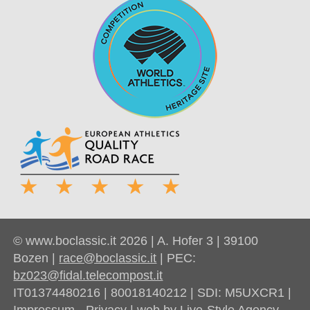
© www.boclassic.it 2026 | A. Hofer 3 | 39100
Bozen |
race@boclassic.it
| PEC:
bz023@fidal.telecompost.it
IT01374480216 | 80018140212 | SDI: M5UXCR1 |