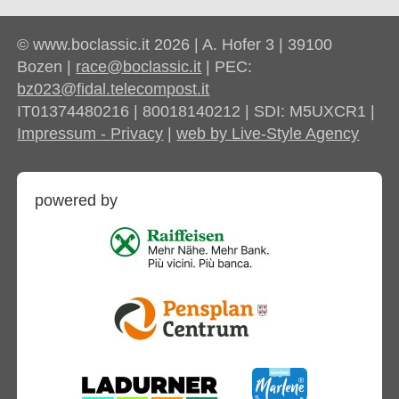
© www.boclassic.it 2026 | A. Hofer 3 | 39100
Bozen |
race@boclassic.it
| PEC:
bz023@fidal.telecompost.it
IT01374480216 | 80018140212 | SDI: M5UXCR1 |
Impressum - Privacy
|
web by Live-Style Agency
powered by