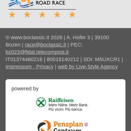
© www.boclassic.it 2026 | A. Hofer 3 | 39100
Bozen |
race@boclassic.it
| PEC:
bz023@fidal.telecompost.it
IT01374480216 | 80018140212 | SDI: M5UXCR1 |
Impressum - Privacy
|
web by Live-Style Agency
powered by